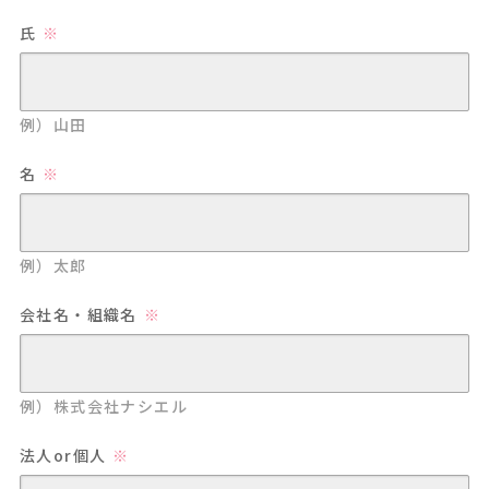
氏
例）山田
名
例）太郎
会社名・組織名
例）株式会社ナシエル
法人or個人